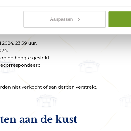
Aanpassen
u mee aan de loting om kans te maken op een hotelovernac
2024, 23.59 uur.
024.
 op de hoogte gesteld.
 gecorrespondeerd.
den niet verkocht of aan derden verstrekt.
ten aan de kust