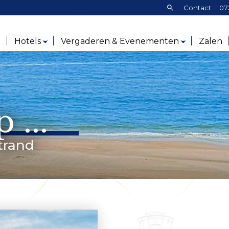
Zoeken:
Contact
07
e
Hotels
Vergaderen & Evenementen
Zalen
 ...
trand