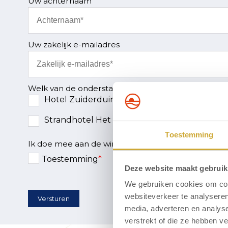
Uw achternaam
Uw zakelijk e-mailadres
Welk van de onderstaande hotels heeft uw interes
Hotel Zuiderduin
Strandhotel Het Hoge Duin
Toestemming
Ik doe mee aan de winactie en geef toestemming mij
Toestemming
*
Deze website maakt gebruik
We gebruiken cookies om cont
websiteverkeer te analyseren
Versturen
media, adverteren en analys
verstrekt of die ze hebben v