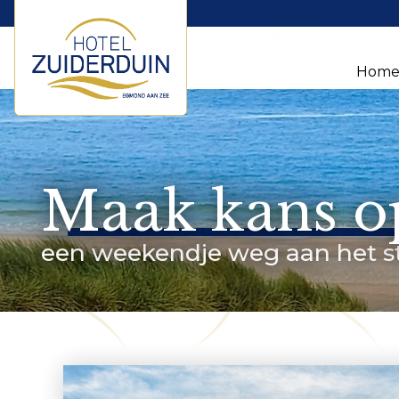
Hom
Maak kans op
een weekendje weg aan het s