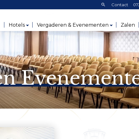
Zoeken:
Contact
07
e
Hotels
Vergaderen & Evenementen
Zalen
en Evenement