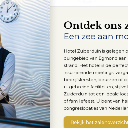
Ontdek ons 
Een zee aan mo
Hotel Zuiderduin is gelegen o
duingebied van Egmond aan Z
strand. Het hotel is de perfec
inspirerende meetings, verg
bedrijfsfeesten, beurzen of c
uitgebreide faciliteiten, stijl
Zuiderduin tot een ideale loc
of familiefeest
. U bent van h
congreslocaties van Nederla
Bekijk het zalenoverzich